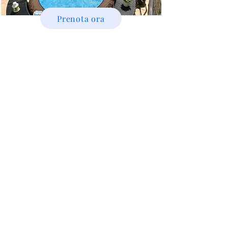
Prenota ora
Una casa da sogno
a Ponza, con vista
mozzafiato sul
mare.
Il tuo angolo di
paradiso!!
Scopri la tua oasi di relax a soli
700 metri dalla splendida
spiaggia di Frontone! La nostra
casa, immersa in un’atmosfera
naturale e profumata, è
circondata da una pianta di
mirto sul terrazzo e da ginestre