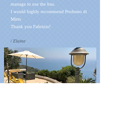
manage to use the bus.
I would highly recommend Profumo di
Mirto
Thank you Fabrizio!
/ Elaine