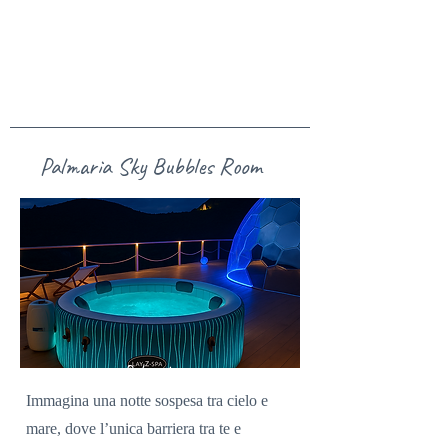
Palmaria Sky Bubbles Room
Palmaria
Sky
Immagina una notte sospesa tra cielo e
Bubbles
mare, dove l’unica barriera tra te e
Room